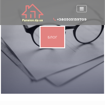
+380505159709
БЛОГ