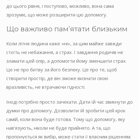
до цього рівня, і поступово, можливо, вона сама
зрозуміє, що може розширити цю допомогу.
Що важливо пам’ятати близьким
Коли літня людина каже «ні», за цим майже завжди
стоїть не небажання, а страх. І завдання родичів не
зламати цей опір, а допомогти йому зменшити страх.
Це не про битву за його безпеку. Це про те, щоб
створити простір, де він зможе визнати свою
вразливість, не втрачаючи гідності.
Іноді потрібно просто зачекати. Дати їй час звикнути до
думки про допомогу. Дозволити їй зробити цей крок
самій, коли вона буде готова. Тому що допомогу, яку
нав’язують, ніколи не буде прийнято. А та, що
пропонується як вибір, може стати її власним рішенням.