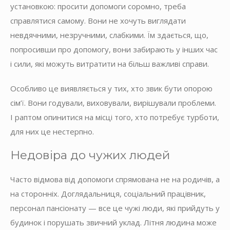
установкою: просити допомоги соромно, треба
справлятися самому. Вони не хочуть виглядати
невдячними, незручними, слабкими. Їм здається, що,
попросивши про допомогу, вони забирають у інших час
і сили, які можуть витратити на більш важливі справи.
Особливо це виявляється у тих, хто звик бути опорою
сім’ї. Вони годували, виховували, вирішували проблеми.
І раптом опинитися на місці того, хто потребує турботи,
для них це нестерпно.
Недовіра до чужих людей
Часто відмова від допомоги спрямована не на родичів, а
на сторонніх. Доглядальниця, соціальний працівник,
персонал пансіонату — все це чужі люди, які прийдуть у
будинок і порушать звичний уклад. Літня людина може