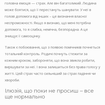
головна емоція — страх. Але він багатоликий. Людина
може боятися, що її перестануть шанувати. У неї в
голові допомога від інших – це визнання власної
неспроможності. Якщо я визнаю, що мені потрібна
допомога, то я слабка, немічна, безпорадна. А це
знищує її самооцінку.
Також є побоювання, що з появою помічників почнеться
тотальний контроль. Родичі почнуть стежити за
кожним кроком, забороняти, що вона звикла робити,
вирішувати за неї. І вона залишиться без права голосу у
житті. Цей страх часто сильніший за страх падіння чи
хвороби.
Ілюзія, що поки не просиш – все
ще нормально