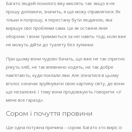
Багато людей похилого віку мислять так: якщо я не
прошу допомоги, значить, я ще можу справлятися. Як
тільки я попрошу, я перестану бути людиною, яка
вирішує свої проблеми сама. Це як остання лінія
оборони. І вони тримаються за неї навіть тоді, коли вже
не можуть дійти до туалету без зупинки.
При цьому вони чудово бачать, що вже не так спритно
ріжуть хліб, не так впевнено ходять, не так добре
пам’ятають, куди поклали ліки. Але зізнатися в цьому
вголос означає зруйнувати свою картину світу, де вони
ще незалежні. І тому вони продовжують говорити: «У
мене все гаразд».
Сором і почуття провини
Ще одна потужна причина – сором. Багато хто виріс із