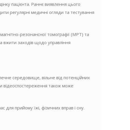
дінку пацієнта. Раннє виявлення цього
ити регулярні медичні огляди та тестування
 магнітно-резонансної томографії (МРТ) та
 та вжити заходів щодо управління
зпечне середовище, вільне від потенційних
теми відеоспостереження також може
 для прийому їжі, фізичних вправ і сну.