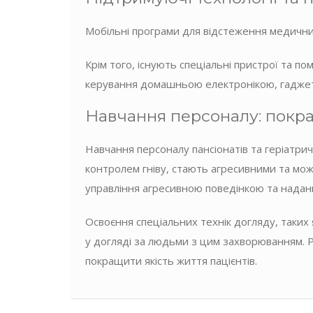
Мобільні програми для відстеження медичних
Крім того, існують спеціальні пристрої та п
керування домашньою електронікою, гаджети
Навчання персоналу: покра
Навчання персоналу пансіонатів та геріатри
контролем гніву, стають агресивними та мож
управління агресивною поведінкою та надан
Освоєння спеціальних технік догляду, таких 
у догляді за людьми з цим захворюванням. 
покращити якість життя пацієнтів.