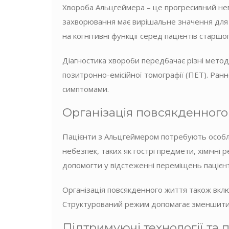
Хвороба Альцгеймера – це прогресивний невр
захворювання має вирішальне значення для 
на когнітивні функції серед пацієнтів старшог
Діагностика хвороби передбачає різні метод
позитронно-емісійної томографії (ПЕТ). Ран
симптомами.
Організація повсякденного
Пацієнти з Альцгеймером потребують особлив
небезпек, таких як гострі предмети, хімічн
допомогти у відстеженні переміщень пацієнт
Організація повсякденного життя також включ
Структурований режим допомагає зменшити р
Підтримуючі технології та 