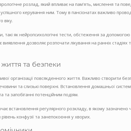
ологічне розлад, який впливає на пам’ять, мислення та пове
успішного керування ним. Тому в пансіонатах важливо провод
о віку.
и, такі як нейропсихологічні тести, обстеження за допомогою
нє виявлення дозволяє розпочати лікування на ранніх стадіях
 життя та безпеки
ої ​​організації повсякденного життя. Важливо створити бе
і речовини та слизькі поверхні. Встановлення домашньої сис
а та запобіганні потенційним подіям.
ає встановлення регулярного розкладу, в якому зазначено час
івень конфузії та занепокоєння у хворих.
помічники