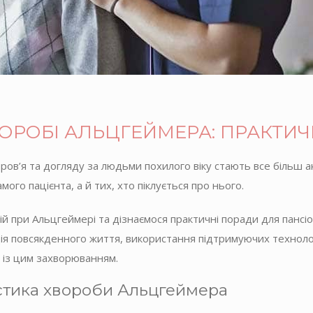
ВОРОБІ АЛЬЦГЕЙМЕРА: ПРАКТИЧ
оров’я та догляду за людьми похилого віку стають все більш 
ого пацієнта, а й тих, хто піклується про нього.
 при Альцгеймері та дізнаємося практичні поради для пансіо
ація повсякденного життя, використання підтримуючих технол
в із цим захворюванням.
стика хвороби Альцгеймера