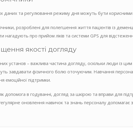
 даних та регулювання режиму дня можуть бути корисними інс
омічники, розроблені для полегшення життя пацієнтів із демен
 нагадують про прийом ліків та системи GPS для відстеженн
щення якості догляду
чних установ – важлива частина догляду, оскільки люди із ц
уть завдавати фізичного болю оточуючим. Навчання персонал
ня емоційної підтримки.
як допомога в годуванні, догляд за шкірою та вправи для підт
Регулярне оновлення навичок та знань персоналу допомагає 