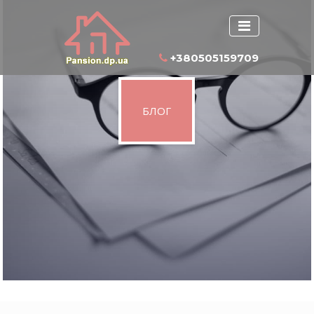
+380505159709
БЛОГ