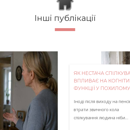
Інші публікації
ЯК НЕСТАЧА СПІЛКУВ
ВПЛИВАЄ НА КОГНІТИ
ФУНКЦІЇ У ПОХИЛОМУ 
Іноді після виходу на пенс
втрати звичного кола
спілкування людина ніби…