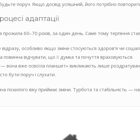
удьте поруч. Якщо досвід успішний, його потрібно повторити 
роцесі адаптації
 прожила 60–70 років, за один день. Саме тому терпіння ста
відразу, особливо якщо зміни стосуються здоров’я чи соціаль
а повинна відчувати, що її думка та почуття враховуються.
 — вона вже освоїла планшет» викликають лише роздратуван
то бути поруч і слухати.
 похилого віку приймає зміни. Турбота та стабільність — най