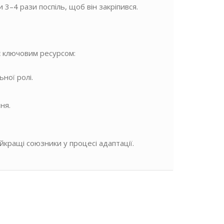
3–4 рази поспіль, щоб він закріпився.
є ключовим ресурсом:
ної ролі.
ня.
кращі союзники у процесі адаптації.