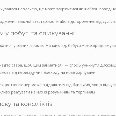
нчувалися невдачею, це може закріпитися як шаблон поведінк
дження власної «застарілості» або відсторонення від суспіль
 у побуті та спілкуванні
жатися у різних формах. Наприклад, бабуся може продовжува
надто стара, щоб цим займатися» — спосіб уникнути дискомф
ідмова від переїзду чи переходу на нове харчування.
ляція. Пенсіонер може віддалятися від близьких, якщо відчува
жливо реагувати на них із розумінням та терпінням.
ску та конфліктів