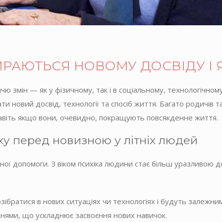
ИРАЮТЬСЯ НОВОМУ ДОСВІДУ І 
чю змін — як у фізичному, так і в соціальному, технологічном
ти новий досвід, технології та спосіб життя. Багато родичів
 навіть якщо вони, очевидно, покращують повсякденне життя.
ху перед новизною у літніх людей
ої допомоги. З віком психіка людини стає більш уразливою до
ібратися в нових ситуаціях чи технологіях і будуть залежними
нями, що ускладнює засвоєння нових навичок.