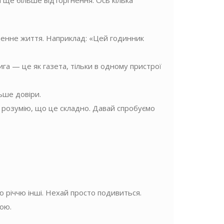
и ще більше відторгнення. Ось кілька
кденне життя. Наприклад: «Цей годинник
га — це як газета, тільки в одному пристрої
ьше довіри.
 розумію, що це складно. Давай спробуємо
ю річчю інші. Нехай просто подивиться.
ою.