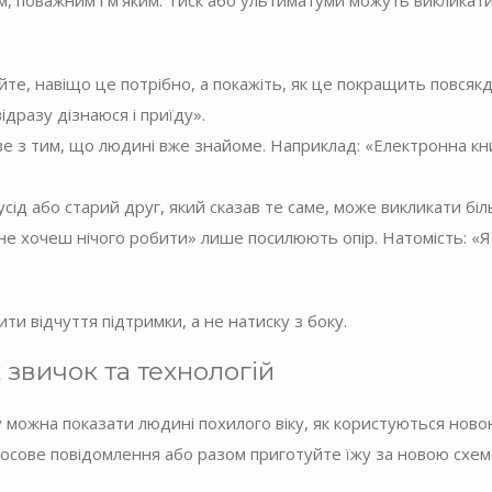
им, поважним і м’яким. Тиск або ультиматуми можуть викликат
те, навіщо це потрібно, а покажіть, як це покращить повся
дразу дізнаюся і приїду».
ве з тим, що людині вже знайоме. Наприклад: «Електронна кни
сід або старий друг, який сказав те саме, може викликати біл
не хочеш нічого робити» лише посилюють опір. Натомість: «Я
и відчуття підтримки, а не натиску з боку.
звичок та технологій
у можна показати людині похилого віку, як користуються ново
лосове повідомлення або разом приготуйте їжу за новою схем