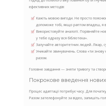
Підхід до похилого віку повинен бути гнучк
ефективних методів:
Кажіть мовою вигоди. Не просто пояснюй
допоможе тобі, якщо раптом впадеш, я ві
Використовуйте аналогії. Порівняйте но
у тебе одразу вся бібліотека».
Залучайте авторитетних людей. Лікар, су
Уникайте звинувачень. Слова «ти знову 
разом.
Головне завдання — зняти тривогу та створит
Покрокове введення нових 
Процес адаптації потребує часу. Для початк
Разом зателефонуйте за відео, запишіть го