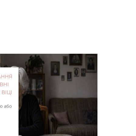
АННЯ
ВНІ
ВІЦІ
ію або