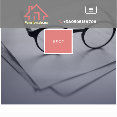
+380505159709
БЛОГ