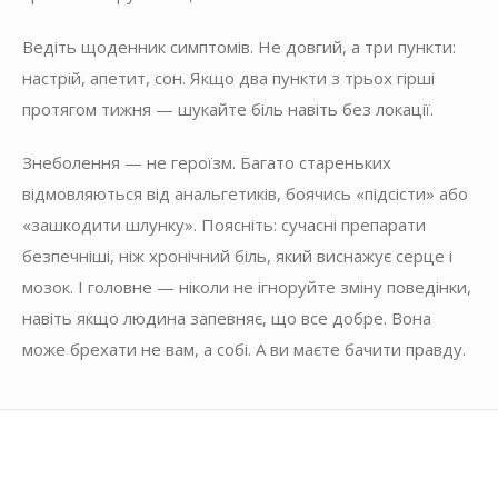
Ведіть щоденник симптомів. Не довгий, а три пункти:
настрій, апетит, сон. Якщо два пункти з трьох гірші
протягом тижня — шукайте біль навіть без локації.
Знеболення — не героїзм. Багато стареньких
відмовляються від анальгетиків, боячись «підсісти» або
«зашкодити шлунку». Поясніть: сучасні препарати
безпечніші, ніж хронічний біль, який виснажує серце і
мозок. І головне — ніколи не ігноруйте зміну поведінки,
навіть якщо людина запевняє, що все добре. Вона
може брехати не вам, а собі. А ви маєте бачити правду.