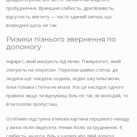
пробудження. Вранішня слабкість, дратівливість,
відсутність апетиту — часто єдиний сигнал, що
всередині щось не так.
Ризики пізнього звернення по
допомогу
Інфаркт, який маскують під печію. Панкреатит, який
списують на «переїла». Перелом шийки стегна, де
людина ще тиждень ходила, ледве шкутильгаючи,
поки головка стегна не впала. Усе це наслідок одного
правила: якщо ти відчуваєш біль не так, як молодий, то
й патологію пропустиш.
Особливо підступна атипова картина серцевого нападу
у жінок після сімдесяти. Немає болю за грудниною. Є
слабкість, нудота, біль у щелепі або лівій лопатці.