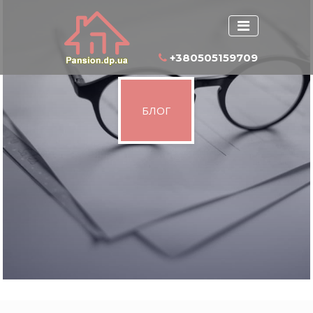
+380505159709
БЛОГ