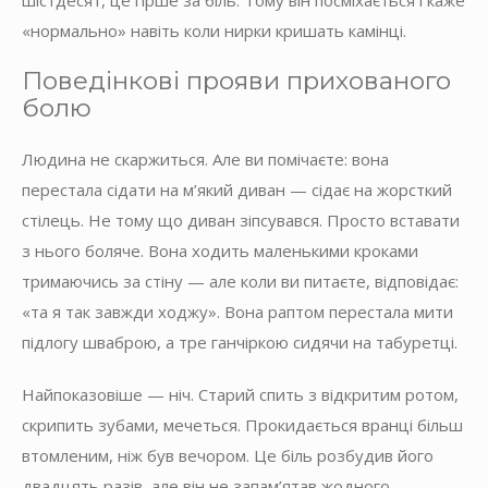
«нормально» навіть коли нирки кришать камінці.
Поведінкові прояви прихованого
болю
Людина не скаржиться. Але ви помічаєте: вона
перестала сідати на м’який диван — сідає на жорсткий
стілець. Не тому що диван зіпсувався. Просто вставати
з нього боляче. Вона ходить маленькими кроками
тримаючись за стіну — але коли ви питаєте, відповідає:
«та я так завжди ходжу». Вона раптом перестала мити
підлогу шваброю, а тре ганчіркою сидячи на табуретці.
Найпоказовіше — ніч. Старий спить з відкритим ротом,
скрипить зубами, мечеться. Прокидається вранці більш
втомленим, ніж був вечором. Це біль розбудив його
двадцять разів, але він не запам’ятав жодного