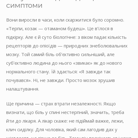
симптоми
Вони виросли в часи, коли скаржитися було соромно.
«Терпи, козак — отаманом будеш». Це в’їлося в
підкірку. Але є й суто біологічне: з віком падає кількість
рецепторів до опіоїдів — природних знеболювальних
мозку. Той самий біль об’єктивно сильніший, але
суб’єктивно людина до нього «звикає» як до нового
нормального стану. Їй здається: «Я завжди так
почувався». Ні, не завжди. Просто мозок зрушив
налаштування.
Ще причина — страх втрати незалежності. Якщо
визнати, що біль у спині нестерпний, значить, треба
йти до лікаря. А лікар скаже: не підіймай важке, лежи,
клич сиділку. Для чоловіка, який сам лагодив дах у
шістдесят, це гірше за біль. Тому він посміхається і каже