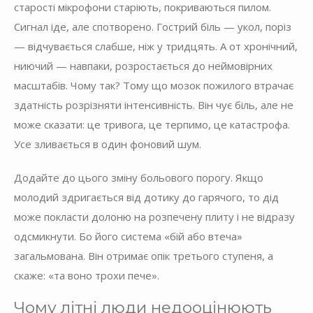
старості мікрофони старіють, покриваються пилом.
Сигнал іде, але спотворено. Гострий біль — укол, поріз
— відчувається слабше, ніж у тридцять. А от хронічний,
ниючий — навпаки, розростається до неймовірних
масштабів. Чому так? Тому що мозок пожилого втрачає
здатність розрізняти інтенсивність. Він чує біль, але не
може сказати: це тривога, це терпимо, це катастрофа.
Усе зливається в один фоновий шум.
Додайте до цього зміну больового порогу. Якщо
молодий здригається від дотику до гарячого, то дід
може покласти долоню на розпечену плиту і не відразу
одсмикнути. Бо його система «бій або втеча»
загальмована. Він отримає опік третього ступеня, а
скаже: «та воно трохи пече».
Чому літні люди недооцінюють