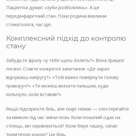
Пацієнтка думає: «зуби розболілись». А це
передінфарктний стан. Поки родина викликає
стоматолога, час іде.
Комплексний підхід до контролю
стану
Забудьте фразу «у тебе щось болить?» Вона працює
погано. Ставте конкретні запитання: «Де зараз
відчуваєш напругу?» «Тобі важко повернути голову
праворуч?» «Ти можеш вказати пальцем, куди
кольнуло, коли вставав?»
Якщо підозрюєте біль, але скарг немає — спостерігайте
за мімікою під час зміни пози. Коли пожилий сідає на
стілець, він скривлюється? Коли бере чашку, хапає
тремтячою рукою? Це біль.