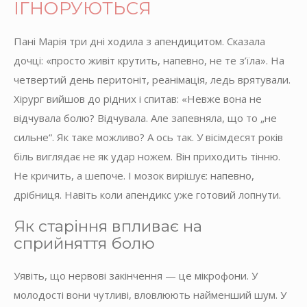
ІГНОРУЮТЬСЯ
Пані Марія три дні ходила з апендицитом. Сказала
дочці: «просто живіт крутить, напевно, не те з’їла». На
четвертий день перитоніт, реанімація, ледь врятували.
Хірург вийшов до рідних і спитав: «Невже вона не
відчувала болю? Відчувала. Але запевняла, що то „не
сильне“. Як таке можливо? А ось так. У вісімдесят років
біль виглядає не як удар ножем. Він приходить тінню.
Не кричить, а шепоче. І мозок вирішує: напевно,
дрібниця. Навіть коли апендикс уже готовий лопнути.
Як старіння впливає на
сприйняття болю
Уявіть, що нервові закінчення — це мікрофони. У
молодості вони чутливі, вловлюють найменший шум. У